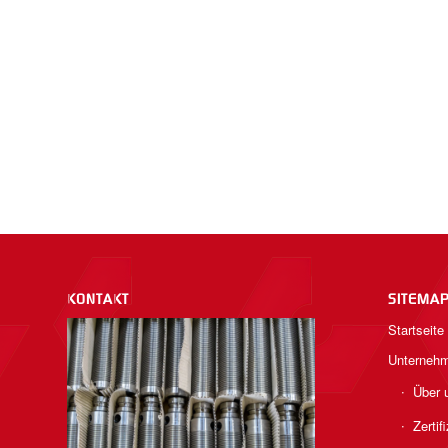
KONTAKT
SITEMA
Startseite
Unterneh
Über 
Zertif