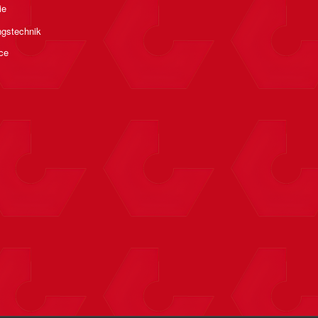
ie
ngstechnik
ce