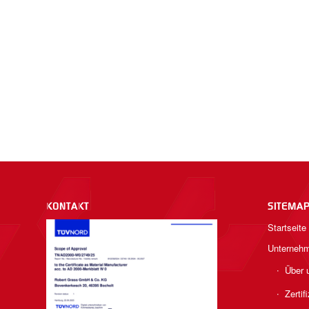
KONTAKT
SITEMA
Startseite
Unterneh
Über 
Zertif